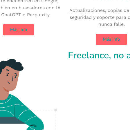
 te encuentren en Google,
mbién en buscadores con IA
Actualizaciones, copias de
ChatGPT o Perplexity.
seguridad y soporte para 
nunca falle.
Más Info
Más Info
Freelance, no 