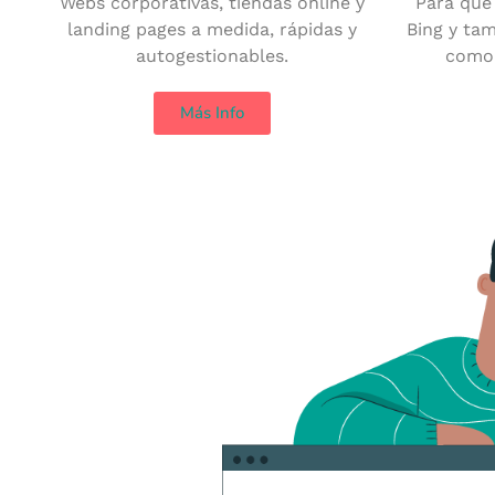
Webs corporativas, tiendas online y
Para que
landing pages a medida, rápidas y
Bing y ta
autogestionables.
como 
Más Info