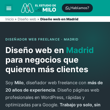
¿Hablamos?
Posicionamiento SEO
Mantenimiento WordPress
Inicio
»
Diseño web
»
Diseño web en Madrid
DISEÑADOR WEB FREELANCE · MADRID
Diseño web en
Madrid
para negocios que
quieren más clientes
Soy
Milo
, diseñador web freelance con
más de
20 años de experiencia
. Diseño páginas web
profesionales en WordPress, rápidas y
optimizadas para Google.
Trabajo yo solo, sin