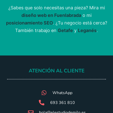
¿Sabes que solo necesitas una pieza? Mira mi
diseño web en Fuenlabrada
o mi
posicionamiento SEO
. ¿Tu negocio está cerca?
También trabajo en
Getafe
y
Leganés
.
ATENCIÓN AL CLIENTE
WhatsApp
693 361 810
hola@elestudiodemilo.es