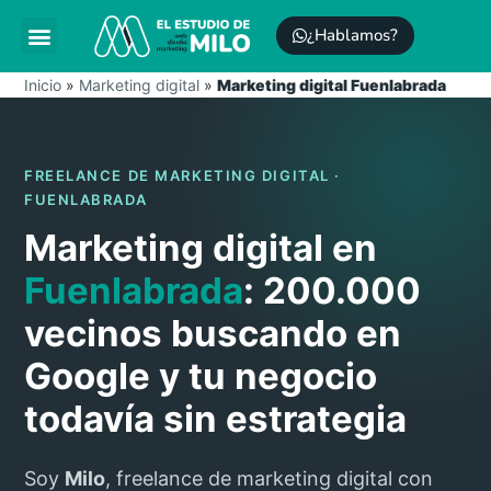
¿Hablamos?
Posicionamiento SEO
Mantenimiento WordPress
Inicio
»
Marketing digital
»
Marketing digital Fuenlabrada
FREELANCE DE MARKETING DIGITAL ·
FUENLABRADA
Marketing digital en
Fuenlabrada
: 200.000
vecinos buscando en
Google y tu negocio
todavía sin estrategia
Soy
Milo
, freelance de marketing digital con