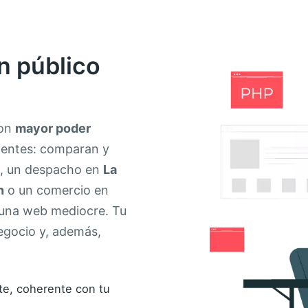
n público
con
mayor poder
lientes: comparan y
, un despacho en
La
n
o un comercio en
 una web mediocre. Tu
negocio y, además,
e, coherente con tu