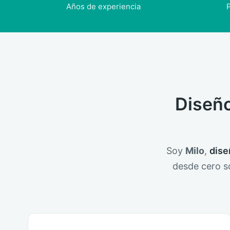
Años de experiencia
P
Diseño
Soy
Milo
,
dise
desde cero 