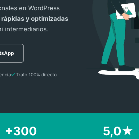
ionales en WordPress
 rápidas y optimizadas
ni intermediarios.
atsApp
encia
Trato 100% directo
+300
5,0★