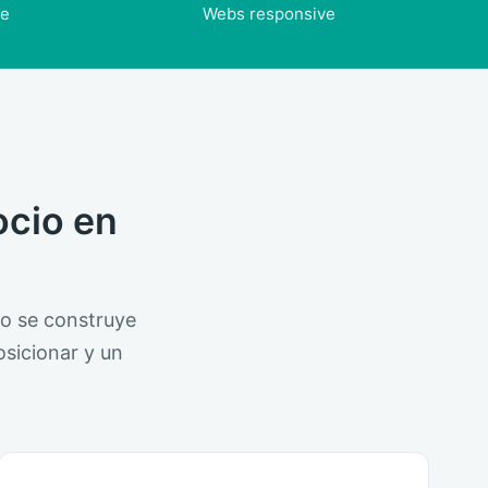
le
Webs responsive
ocio en
o se construye
osicionar y un