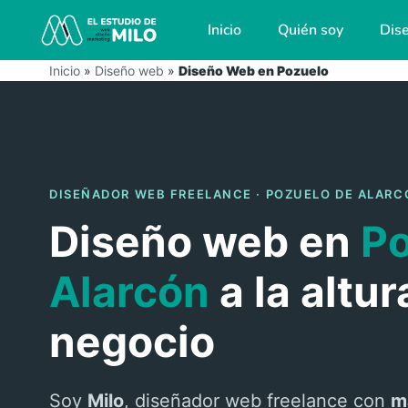
Inicio
Quién soy
Dis
Inicio
»
Diseño web
»
Diseño Web en Pozuelo
DISEÑADOR WEB FREELANCE · POZUELO DE ALARC
Diseño web en
Po
Alarcón
a la altur
negocio
Soy
Milo
, diseñador web freelance con
m