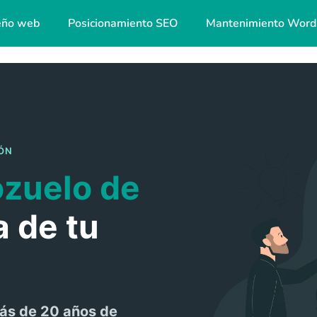
eño web
Posicionamiento SEO
Mantenimiento Word
ÓN
zuelo de
a de tu
ás de 20 años de