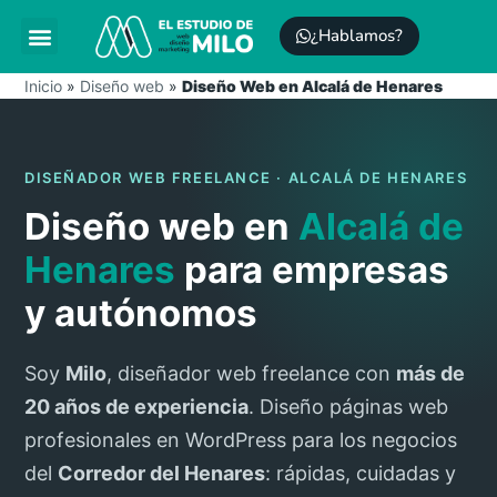
¿Hablamos?
Posicionamiento SEO
Mantenimiento WordPress
Inicio
»
Diseño web
»
Diseño Web en Alcalá de Henares
DISEÑADOR WEB FREELANCE · ALCALÁ DE HENARES
Diseño web en
Alcalá de
Henares
para empresas
y autónomos
Soy
Milo
, diseñador web freelance con
más de
20 años de experiencia
. Diseño páginas web
profesionales en WordPress para los negocios
del
Corredor del Henares
: rápidas, cuidadas y